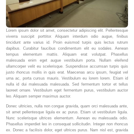
Lorem ipsum dolor sit amet, consectetur adipiscing elit. Pellentesque
viverra suscipit porttitor. Aliquam interdum odio augue, finibus
tincidunt ante varius id. Proin euismod turpis quis lectus rutrum
dapibus. Curabitur faucibus condimentum elit eu sodales. Aenean
tempus elementum mattis. Aliquam erat volutpat. Phasellus
malesuada enim eget augue vestibulum porta. Nullam eleifend
ullamcorper velit eu scelerisque. Suspendisse accumsan turpis quis
justo rhoncus mollis in quis erat. Maecenas arcu ipsum, feugiat vel
urna ac, porta cursus mauris. Vestibulum eu lorem lorem. Etiam id
nulla id dui malesuada malesuada. Sed fermentum tortor et tellus
laoreet ornare. Vestibulum eget fermentum purus, vestibulum auctor
leo. Aliquam semper maximus auctor.
Donec ultricies, nulla non congue gravida, quam orci malesuada ante,
sit amet pellentesque ligula ex ac purus. Etiam ut vestibulum ligula.
Nunc scelerisque ultrices elementum. Aenean eu malesuada odio.
Phasellus imperdiet leo in consequat sollicitudin. Integer non rhoncus
ex. Donec a facilisis dolor, eget ultrices purus. Nam nisl est, gravida