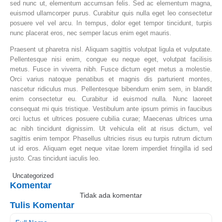
sed nunc ut, elementum accumsan felis. Sed ac elementum magna,
euismod ullamcorper purus. Curabitur quis nulla eget leo consectetur
posuere vel vel arcu. In tempus, dolor eget tempor tincidunt, turpis
nunc placerat eros, nec semper lacus enim eget mauris.
Praesent ut pharetra nisl. Aliquam sagittis volutpat ligula et vulputate.
Pellentesque nisi enim, congue eu neque eget, volutpat facilisis
metus. Fusce in viverra nibh. Fusce dictum eget metus a molestie.
Orci varius natoque penatibus et magnis dis parturient montes,
nascetur ridiculus mus. Pellentesque bibendum enim sem, in blandit
enim consectetur eu. Curabitur id euismod nulla. Nunc laoreet
consequat mi quis tristique. Vestibulum ante ipsum primis in faucibus
orci luctus et ultrices posuere cubilia curae; Maecenas ultrices urna
ac nibh tincidunt dignissim. Ut vehicula elit at risus dictum, vel
sagittis enim tempor. Phasellus ultricies risus eu turpis rutrum dictum
ut id eros. Aliquam eget neque vitae lorem imperdiet fringilla id sed
justo. Cras tincidunt iaculis leo.
Uncategorized
Komentar
Tidak ada komentar
Tulis Komentar